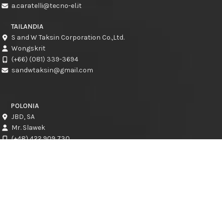
a.caratelli@tecno-el.it
TAILANDIA
S and W Taksin Corporation Co.,Ltd.
Wongskrit
(+66) (081) 339-3694
sandwtaksin@gmail.com
POLONIA
JBD, SA
Mr. Slawek
(+48) 422 909 730
slawek@jbd.com.pl
CROACIA
CRESCAT d.o.o.
Kresimir Jadro
info@crescat.hr