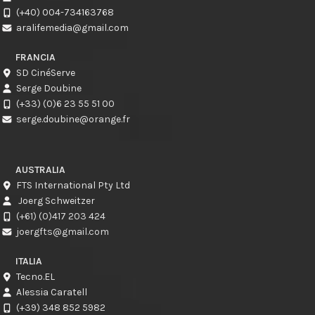
(+40) 004-734163768
aralifemedia@gmail.com
FRANCIA
SD CinéServe
Serge Doubine
(+33) (0)6 23 55 51 00
serge.doubine@orange.fr
AUSTRALIA
FTS International Pty Ltd
Joerg Schweitzer
(+61) (0)417 203 424
joergfts@gmail.com
ITALIA
Tecno.EL
Alessia Caratell
(+39) 348 852 5982