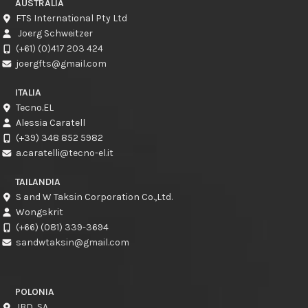
AUSTRALIA
FTS International Pty Ltd
Joerg Schweitzer
(+61) (0)417 203 424
joergfts@gmail.com
ITALIA
Tecno.EL
Alessia Caratell
(+39) 348 852 5982
a.caratelli@tecno-el.it
TAILANDIA
S and W Taksin Corporation Co.,Ltd.
Wongskrit
(+66) (081) 339-3694
sandwtaksin@gmail.com
POLONIA
JBD, SA