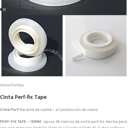
Inicio
/
Cintas
Cinta Perf-fix Tape
Cinta Perf-fix
está de vuelta –
en producción de nuevo
PERF-FIX TAPE – 16MM
: aprox. 18 metros de cinta perf-fix. Hecha para
uso con máquina Perf-Fix (lado A) o Cinebug (lado B). Cubre orificios