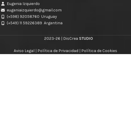
Eugenia Izquierdo
eugeniaizquierdo@gmail.com
(+598) 92058760
Uruguay
(+549) 11 59226389
Argentina
2023-26 | DisCrea
STUDIO
Aviso Legal
|
Política de Privacidad
|
Política de Cookies