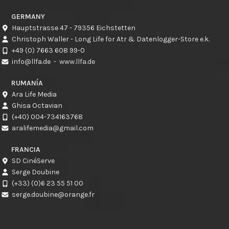
GERMANY
Hauptstrasse 47 - 79356 Eichstetten
Christoph Waller - Long Life for Atr & Datenlogger-Store e.k.
+49 (0) 7663 608 99-0
info@llfa.de
-
www.llfa.de
RUMANÍA
Ara Life Media
Ghisa Octavian
(+40) 004-734163768
aralifemedia@gmail.com
FRANCIA
SD CinéServe
Serge Doubine
(+33) (0)6 23 55 51 00
serge.doubine@orange.fr