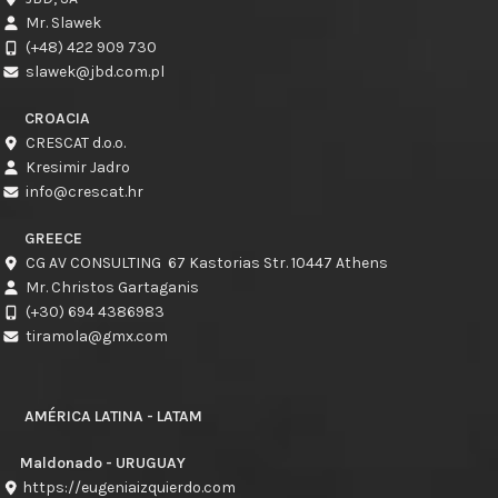
Mr. Slawek
(+48) 422 909 730
slawek@jbd.com.pl
CROACIA
CRESCAT d.o.o.
Kresimir Jadro
info@crescat.hr
GREECE
CG AV CONSULTING 67 Kastorias Str. 10447 Athens
Mr. Christos Gartaganis
(+30) 694 4386983
tiramola@gmx.com
AMÉRICA LATINA - LATAM
Maldonado - URUGUAY
https://eugeniaizquierdo.com