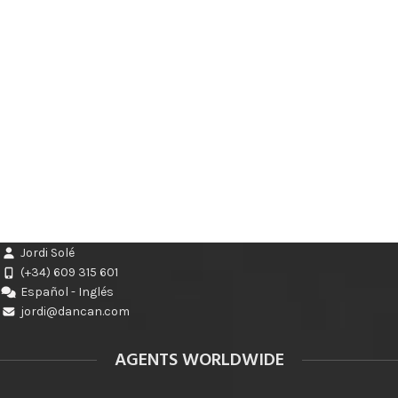
Jordi Solé
(+34) 609 315 601
Español - Inglés
jordi@dancan.com
AGENTS WORLDWIDE