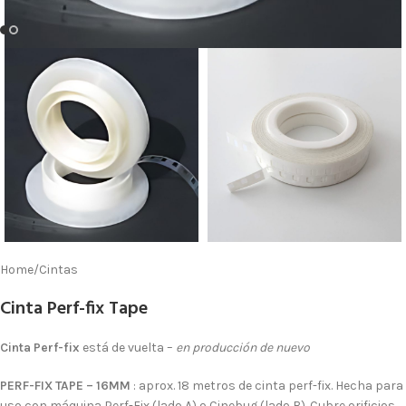
Home
/
Cintas
Cinta Perf-fix Tape
Cinta Perf-fix
está de vuelta –
en producción de nuevo
PERF-FIX TAPE – 16MM
: aprox. 18 metros de cinta perf-fix. Hecha para
uso con máquina Perf-Fix (lado A) o Cinebug (lado B). Cubre orificios