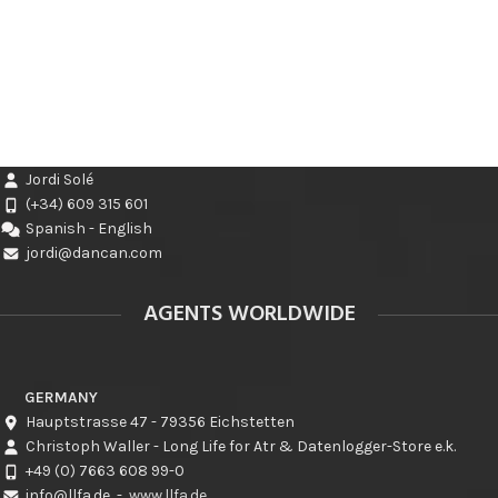
Jordi Solé
(+34) 609 315 601
Spanish - English
jordi@dancan.com
AGENTS WORLDWIDE
GERMANY
Hauptstrasse 47 - 79356 Eichstetten
Christoph Waller - Long Life for Atr & Datenlogger-Store e.k.
+49 (0) 7663 608 99-0
info@llfa.de
-
www.llfa.de