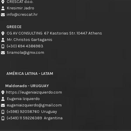
CRESCAT d.o.o.
Kresimir Jadro
info@crescat.hr
GREECE
CG AV CONSULTING 67 Kastorias Str. 10447 Athens
Mr. Christos Gartaganis
(+30) 694 4386983
tiramola@gmx.com
AMÉRICA LATINA - LATAM
Maldonado - URUGUAY
https://eugeniaizquierdo.com
Eugenia Izquierdo
eugeniaizquierdo@gmail.com
(+598) 92058760
Uruguay
(+549) 11 59226389
Argentina