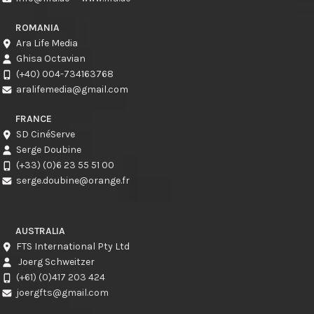
ROMANIA
Ara Life Media
Ghisa Octavian
(+40) 004-734163768
aralifemedia@gmail.com
FRANCE
SD CinéServe
Serge Doubine
(+33) (0)6 23 55 51 00
serge.doubine@orange.fr
AUSTRALIA
FTS International Pty Ltd
Joerg Schweitzer
(+61) (0)417 203 424
joergfts@gmail.com