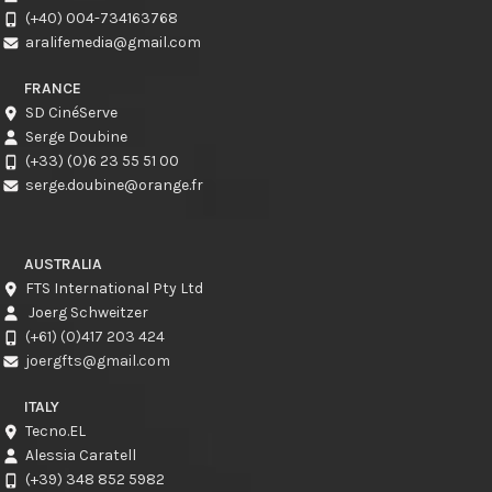
(+40) 004-734163768
aralifemedia@gmail.com
FRANCE
SD CinéServe
Serge Doubine
(+33) (0)6 23 55 51 00
serge.doubine@orange.fr
AUSTRALIA
FTS International Pty Ltd
Joerg Schweitzer
(+61) (0)417 203 424
joergfts@gmail.com
ITALY
Tecno.EL
Alessia Caratell
(+39) 348 852 5982