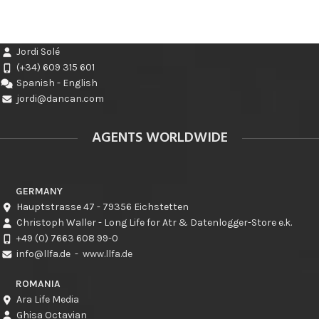
Jordi Solé
(+34) 609 315 601
Spanish - English
jordi@dancan.com
AGENTS WORLDWIDE
GERMANY
Hauptstrasse 47 - 79356 Eichstetten
Christoph Waller - Long Life for Atr & Datenlogger-Store e.k.
+49 (0) 7663 608 99-0
info@llfa.de
-
www.llfa.de
ROMANIA
Ara Life Media
Ghisa Octavian