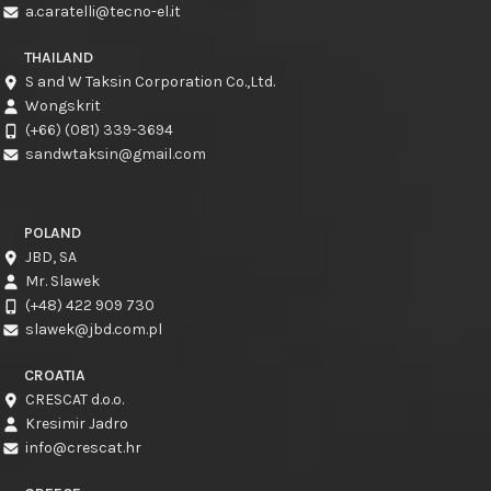
a.caratelli@tecno-el.it
THAILAND
S and W Taksin Corporation Co.,Ltd.
Wongskrit
(+66) (081) 339-3694
sandwtaksin@gmail.com
POLAND
JBD, SA
Mr. Slawek
(+48) 422 909 730
slawek@jbd.com.pl
CROATIA
CRESCAT d.o.o.
Kresimir Jadro
info@crescat.hr