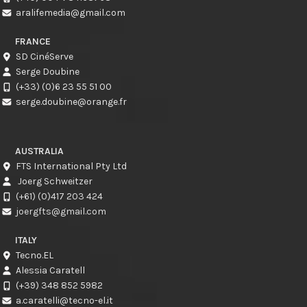
aralifemedia@gmail.com
FRANCE
SD CinéServe
Serge Doubine
(+33) (0)6 23 55 51 00
serge.doubine@orange.fr
AUSTRALIA
FTS International Pty Ltd
Joerg Schweitzer
(+61) (0)417 203 424
joergfts@gmail.com
ITALY
Tecno.EL
Alessia Caratell
(+39) 348 852 5982
a.caratelli@tecno-el.it