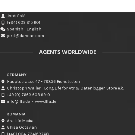
Jordi Solé
(+34) 609 315 601
Spanish - English
jordi@dancan.com
AGENTS WORLDWIDE
GERMANY
Hauptstrasse 47 - 79356 Eichstetten
Christoph Waller - Long Life for Atr & Datenlogger-Store e.k.
+49 (0) 7663 608 99-0
info@llfa.de
-
www.llfa.de
ROMANIA
Ara Life Media
Ghisa Octavian
(+40) 004-734163768