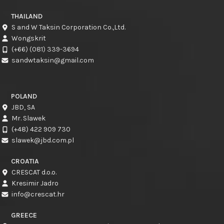
THAILAND
S and W Taksin Corporation Co.,Ltd.
Wongskrit
(+66) (081) 339-3694
sandwtaksin@gmail.com
POLAND
JBD, SA
Mr. Slawek
(+48) 422 909 730
slawek@jbd.com.pl
CROATIA
CRESCAT d.o.o.
Kresimir Jadro
info@crescat.hr
GREECE