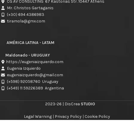
CG AV CONSULTING 67 Kastorias Str. 10447 Athens
Mr. Christos Gartaganis
(+30) 694 4386983
tiramola@gmx.com
AMÉRICA LATINA - LATAM
Maldonado - URUGUAY
https://eugeniaizquierdo.com
Eugenia Izquierdo
eugeniaizquierdo@gmail.com
(+598) 92058760
Uruguay
(+549) 11 59226389
Argentina
2023-26 | DisCrea
STUDIO
Legal Warning
|
Privacy Policy
|
Cookie Policy