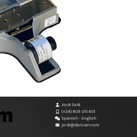
Jordi Solé
(+34) 609 315 601
Spanish - English
jordi@dancan.com