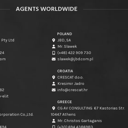
AGENTS WORLDWIDE
POLAND
 Pty Ltd
JBD, SA
Mr. Slawek
424
(+48) 422 909 730
com
slawek@jbd.com.pl
CROATIA
CRESCAT d.o.o.
Kresimir Jadro
982
info@crescat.hr
el.it
GREECE
CG AV CONSULTING 67 Kastorias Str.
rporation Co.,Ltd.
10447 Athens
Mr. Christos Gartaganis
3694
(+30) 694 4386983