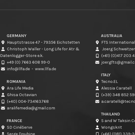
GERMANY
AUSTRALIA
Hauptstrasse 47 - 79356 Eichstetten
FTS International
Christoph Waller - Long Life for Atr &
Joerg Schweitzer
Datenlogger-Store e.k.
(+61) (0)417 203 
+49 (0) 7663 608 99-0
joergfts@gmail.
info@llfa.de
-
www.llfa.de
ITALY
ROMANIA
Tecno.EL
Ara Life Media
Alessia Caratell
Ghisa Octavian
(+39) 348 852 5
(+40) 004-734163768
a.caratelli@tecno-
aralifemedia@gmail.com
THAILAND
FRANCE
S and W Taksin Co
SD CinéServe
Wongskrit
Serge Doubine
(+66) (081) 339-