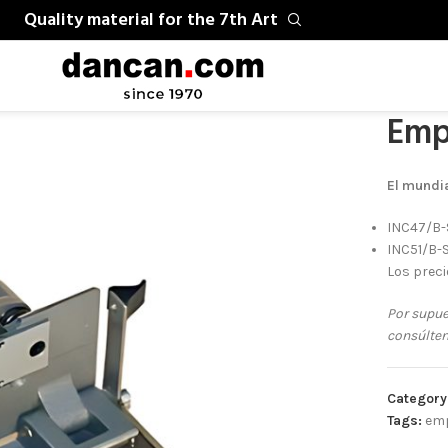
Quality material for the 7th Art
Home
/
He
Emp
El mundi
INC47/B-
INC51/B-
Los prec
Por supue
consúlten
Category
Tags:
em