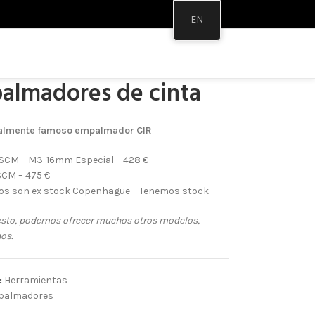
EN
rramientas
/
Empalmadores de cinta
almadores de cinta
almente famoso empalmador CIR
SCM – M3-16mm Especial – 428 €
SCM – 475 €
ios son ex stock Copenhague – Tenemos stock
sto, podemos ofrecer muchos otros modelos,
os.
:
Herramientas
palmadores